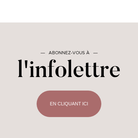
―
ABONNEZ-VOUS À
―
l'infolettre
EN CLIQUANT ICI